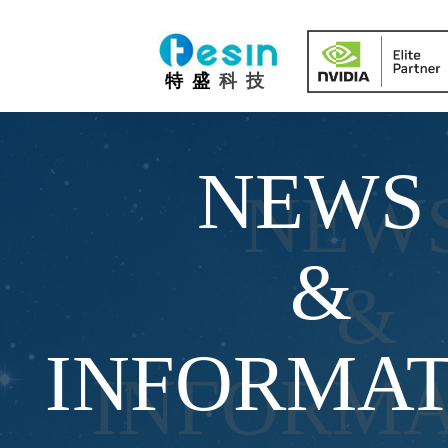
IT
特 盛
科 技
NEWS
NEW
&
&
INFORMAT
INFORMA