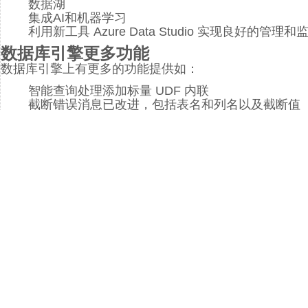
数据湖
集成AI和机器学习
利用新工具 Azure Data Studio 实现良好的管理和
数据库引擎更多功能
数据库引擎上有更多的功能提供如：
智能查询处理添加标量 UDF 内联
截断错误消息已改进，包括表名和列名以及截断值
SQL Server 安装中支持 UTF-8 排序规则
在图形匹配查询中使用派生表或视图别名
改进了用于统计信息阻塞的诊断数据
混合缓冲池
静态数据掩码
UTF-8 支持
可恢复联机索引创建允许索引创建，以在发生中断
聚集列存储联机索引生成和重新生成
具有安全 Enclave 的 Always Encrypted
智能查询处理
Java 语言可编程性扩展
SQL 图形功能
针对联机和可恢复 DDL 操作的数据库范围的配置设
AlwaysOn 可用性组 - 辅助副本连接重定向